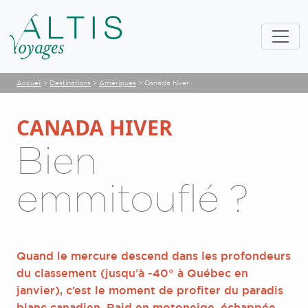
Accueil
>
Destinations
>
Amériques
>
Canada hiver
CANADA HIVER
Bien
emmitouflé ?
Quand le mercure descend dans les profondeurs
du classement (jusqu’à -40° à Québec en
janvier), c’est le moment de profiter du paradis
blanc canadien. Raid en motoneige, échappée