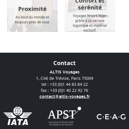
Confort et
sérénité
Proximité
Voyagez l’esprit léger
Au bout du monde et
grâce à un service
toujours près de vous
logistique et matériel
exclusif.
Contact
ALTIS Voyages
1, Cité de Trévise, Paris 75009
tel : +33 (0)1 44 83 84 22
fax : +33 (0)1 40 22 92 76
contact@altis-voyages.fr