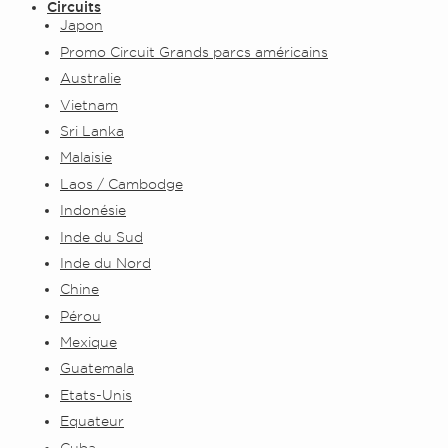
Circuits
Japon
Promo Circuit Grands parcs américains
Australie
Vietnam
Sri Lanka
Malaisie
Laos / Cambodge
Indonésie
Inde du Sud
Inde du Nord
Chine
Pérou
Mexique
Guatemala
Etats-Unis
Equateur
Cuba