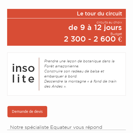
Le tour du circuit
circuits au choix
de 9 à 12 jours
Budget
2 300 - 2 600 €
Prendre une leçon de botanique dans la
Forêt amazonienne.
Construire son radeau de balsa et
embarquer à bord.
Descendre la montagne « à fond de train
des Andes ».
Demande de devis
Notre spécialiste Equateur vous répond