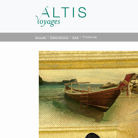
Accueil
>
Destinations
>
Asie
>
Thaïlande