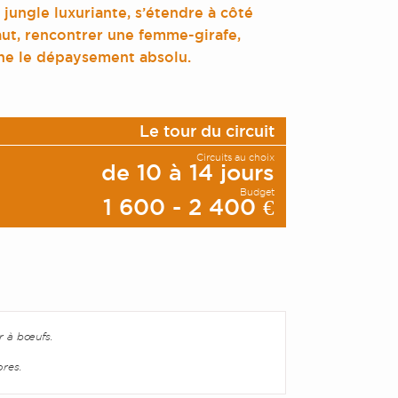
 jungle luxuriante, s’étendre à côté
ut, rencontrer une femme-girafe,
rne le dépaysement absolu.
Le tour du circuit
Circuits au choix
de 10 à 14 jours
Budget
1 600 - 2 400 €
r à bœufs.
ores.