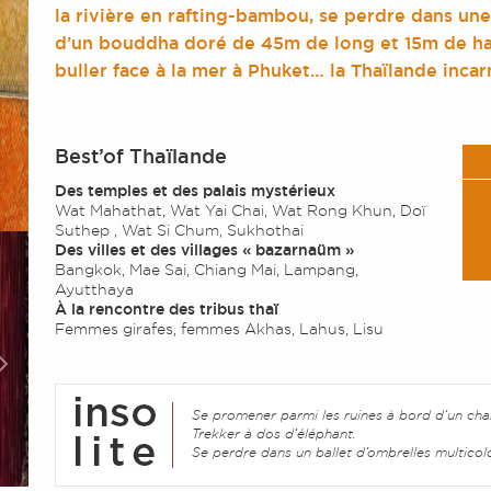
la rivière en rafting-bambou, se perdre dans une
d’un bouddha doré de 45m de long et 15m de ha
buller face à la mer à Phuket… la Thaïlande inca
Best’of Thaïlande
Des temples et des palais mystérieux
Wat Mahathat, Wat Yai Chai, Wat Rong Khun, Doï
Suthep , Wat Si Chum, Sukhothai
Des villes et des villages « bazarnaüm »
Bangkok, Mae Sai, Chiang Mai, Lampang,
Ayutthaya
À la rencontre des tribus thaï
Femmes girafes, femmes Akhas, Lahus, Lisu
Next
Se promener parmi les ruines à bord d’un cha
Trekker à dos d’éléphant.
Se perdre dans un ballet d’ombrelles multicol