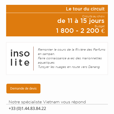
Le tour du circuit
Circuits au choix
de 11 à 15 jours
Budget
1 800 - 2 200 €
Remonter le cours de la Rivière des Parfums
en sampan.
Faire connaissance avec des marionnettes
aquatiques.
Tutoyer les nuages en route vers Danang.
Demande de devis
Notre spécialiste Vietnam vous répond
+33 (0)1.44.83.84.22