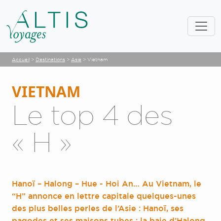
Accueil
>
Destinations
>
Asie
>
Vietnam
VIETNAM
Le top 4 des
« H »
Hanoï – Halong – Hue - Hoi An… Au Vietnam, le
“H” annonce en lettre capitale quelques-unes
des plus belles perles de l’Asie : Hanoï, ses
pagodes et ses maisons tubes ; la baie d’Halong