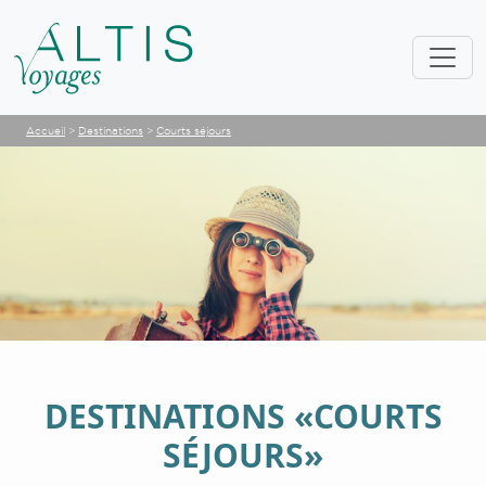
Accueil
>
Destinations
>
Courts séjours
DESTINATIONS «COURTS
SÉJOURS»