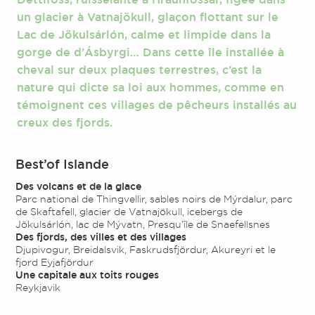
un glacier à Vatnajökull, glaçon flottant sur le
Lac de Jökulsárlón, calme et limpide dans la
gorge de d’Ásbyrgi… Dans cette île installée à
cheval sur deux plaques terrestres, c’est la
nature qui dicte sa loi aux hommes, comme en
témoignent ces villages de pêcheurs installés au
creux des fjords.
Best’of Islande
Des volcans et de la glace
Parc national de Thingvellir, sables noirs de Mýrdalur, parc
de Skaftafell, glacier de Vatnajökull, icebergs de
Jökulsárlón, lac de Mývatn, Presqu’île de Snaefellsnes
Des fjords, des villes et des villages
Djupivogur, Breidalsvik, Faskrudsfjördur, Akureyri et le
fjord Eyjafjördur
Une capitale aux toits rouges
Reykjavik