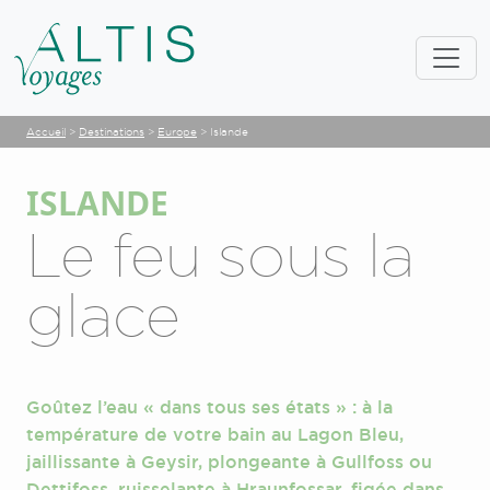
Accueil
>
Destinations
>
Europe
>
Islande
ISLANDE
Le feu sous la
glace
Goûtez l’eau « dans tous ses états » : à la
température de votre bain au Lagon Bleu,
jaillissante à Geysir, plongeante à Gullfoss ou
Dettifoss, ruisselante à Hraunfossar, figée dans