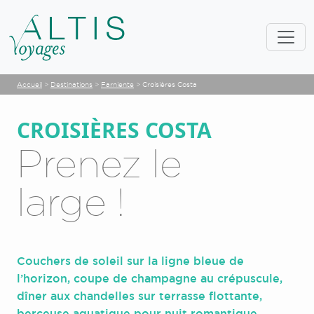
Accueil
>
Destinations
>
Farniente
>
Croisières Costa
CROISIÈRES COSTA
Prenez le
large !
Couchers de soleil sur la ligne bleue de
l’horizon, coupe de champagne au crépuscule,
dîner aux chandelles sur terrasse flottante,
berceuse aquatique pour nuit romantique…