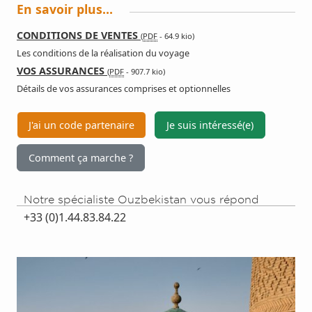
En savoir plus…
CONDITIONS DE VENTES
(
PDF
-
64.9 kio
)
Les conditions de la réalisation du voyage
VOS ASSURANCES
(
PDF
-
907.7 kio
)
Détails de vos assurances comprises et optionnelles
J'ai un code partenaire
Je suis intéressé(e)
Comment ça marche ?
Notre spécialiste Ouzbekistan vous répond
+33 (0)1.44.83.84.22