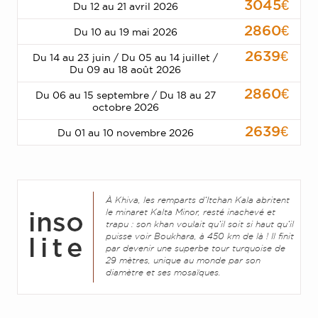
3045€
Du 12 au 21 avril 2026
2860€
Du 10 au 19 mai 2026
2639€
Du 14 au 23 juin / Du 05 au 14 juillet /
Du 09 au 18 août 2026
2860€
Du 06 au 15 septembre / Du 18 au 27
octobre 2026
2639€
Du 01 au 10 novembre 2026
À Khiva, les remparts d’Itchan Kala abritent
le minaret Kalta Minor, resté inachevé et
trapu : son khan voulait qu’il soit si haut qu’il
puisse voir Boukhara, à 450 km de là ! Il finit
par devenir une superbe tour turquoise de
29 mètres, unique au monde par son
diamètre et ses mosaïques.