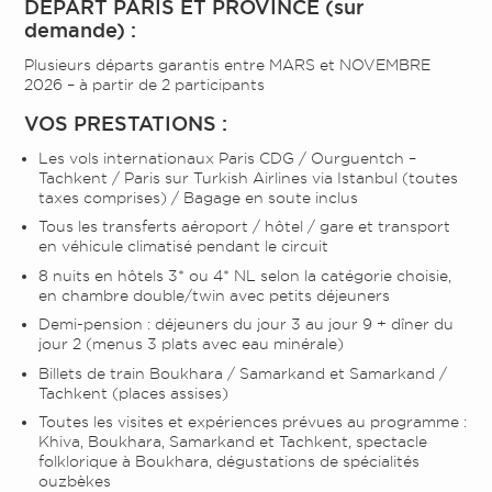
DEPART PARIS ET PROVINCE (sur
demande) :
Plusieurs départs garantis entre MARS et NOVEMBRE
2026 – à partir de 2 participants
VOS PRESTATIONS :
Les vols internationaux Paris CDG / Ourguentch –
Tachkent / Paris sur Turkish Airlines via Istanbul (toutes
taxes comprises) / Bagage en soute inclus
Tous les transferts aéroport / hôtel / gare et transport
en véhicule climatisé pendant le circuit
8 nuits en hôtels 3* ou 4* NL selon la catégorie choisie,
en chambre double/twin avec petits déjeuners
Demi-pension : déjeuners du jour 3 au jour 9 + dîner du
jour 2 (menus 3 plats avec eau minérale)
Billets de train Boukhara / Samarkand et Samarkand /
Tachkent (places assises)
Toutes les visites et expériences prévues au programme :
Khiva, Boukhara, Samarkand et Tachkent, spectacle
folklorique à Boukhara, dégustations de spécialités
ouzbèkes