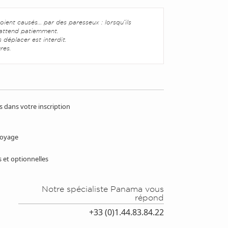
oient causés… par des paresseux : lorsqu’ils
t attend patiemment.
s déplacer est interdit.
ures.
dans votre inscription
 voyage
 et optionnelles
Notre spécialiste Panama vous
répond
+33 (0)1.44.83.84.22