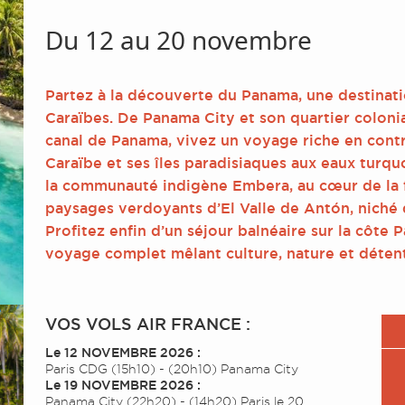
Du 12 au 20 novembre
Partez à la découverte du Panama, une destinati
Caraïbes. De Panama City et son quartier coloni
canal de Panama, vivez un voyage riche en contr
Caraïbe et ses îles paradisiaques aux eaux turq
la communauté indigène Embera, au cœur de la f
paysages verdoyants d’El Valle de Antón, niché 
Profitez enfin d’un séjour balnéaire sur la côte P
voyage complet mêlant culture, nature et déten
VOS VOLS AIR FRANCE :
Le 12 NOVEMBRE 2026 :
Paris CDG (15h10) - (20h10) Panama City
Le 19 NOVEMBRE 2026 :
Panama City (22h20) - (14h20) Paris le 20