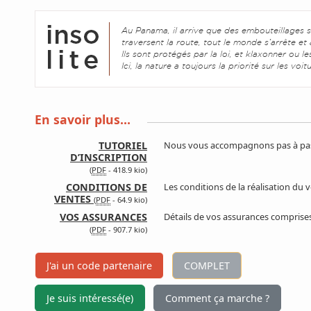
Au Panama, il arrive que des embouteillages s
traversent la route, tout le monde s’arrête e
Ils sont protégés par la loi, et klaxonner ou le
Ici, la nature a toujours la priorité sur les voit
En savoir plus…
TUTORIEL
Nous vous accompagnons pas à pas 
D’INSCRIPTION
(
PDF
-
418.9 kio
)
CONDITIONS DE
Les conditions de la réalisation du
VENTES
(
PDF
-
64.9 kio
)
VOS ASSURANCES
Détails de vos assurances comprises
(
PDF
-
907.7 kio
)
J'ai un code partenaire
COMPLET
Je suis intéressé(e)
Comment ça marche ?