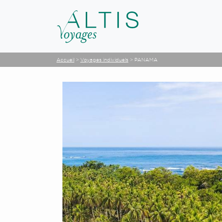
Accueil
>
Voyages individuels
>
PANAMA