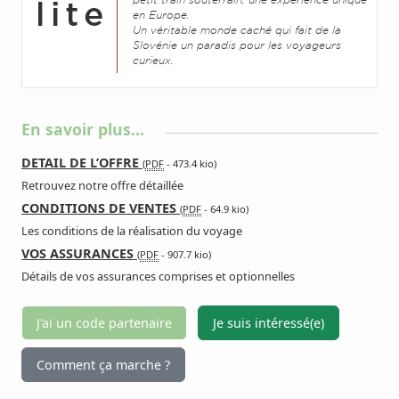
petit train souterrain, une expérience unique
en Europe.
Un véritable monde caché qui fait de la
Slovénie un paradis pour les voyageurs
curieux.
En savoir plus…
DETAIL DE L’OFFRE
(
PDF
-
473.4 kio
)
Retrouvez notre offre détaillée
CONDITIONS DE VENTES
(
PDF
-
64.9 kio
)
Les conditions de la réalisation du voyage
VOS ASSURANCES
(
PDF
-
907.7 kio
)
Détails de vos assurances comprises et optionnelles
J'ai un code partenaire
Je suis intéressé(e)
Comment ça marche ?